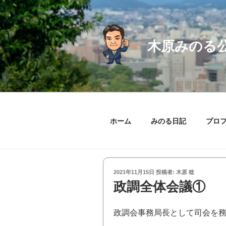
コ
ン
テ
ン
木原みのる
ツ
へ
ス
キ
ッ
プ
ホーム
みのる日記
プロ
投
2021年11月15日
投稿者:
木原 稔
稿
政調全体会議①
日:
政調会事務局長として司会を