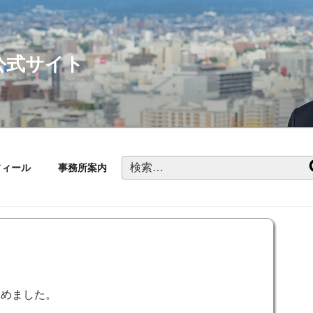
公式サイト
検
フィール
事務所案内
索:
務めました。