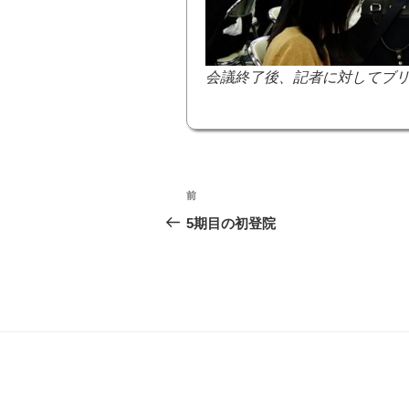
会議終了後、記者に対してブ
投
前
前
稿
の
5期目の初登院
投
ナ
稿
ビ
ゲ
ー
シ