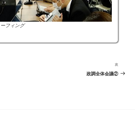
リーフィング
次
次
の
政調全体会議②
投
稿