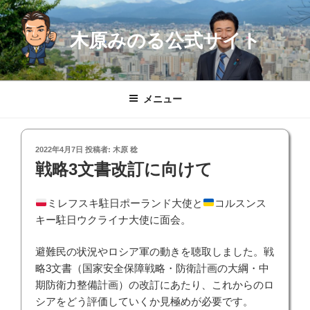
コ
ン
木原みのる公式サイト
テ
ン
ツ
へ
メニュー
ス
キ
ッ
投
2022年4月7日
投稿者:
木原 稔
プ
稿
戦略3文書改訂に向けて
日:
ミレフスキ駐日ポーランド大使と
コルスンス
キー駐日ウクライナ大使に面会。
避難民の状況やロシア軍の動きを聴取しました。戦
略3文書（国家安全保障戦略・防衛計画の大綱・中
期防衛力整備計画）の改訂にあたり、これからのロ
シアをどう評価していくか見極めが必要です。