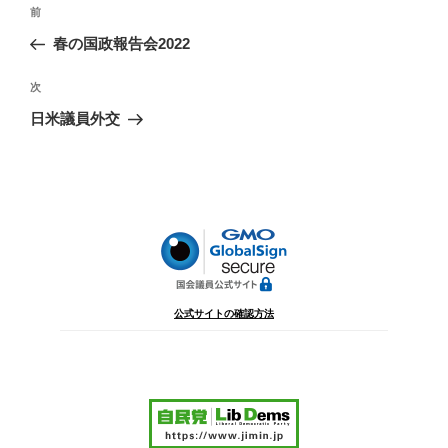
投
前
前
稿
の
春の国政報告会2022
ナ
投
ビ
稿
次
次
ゲ
の
日米議員外交
投
ー
稿
シ
ョ
ン
公式サイトの確認方法