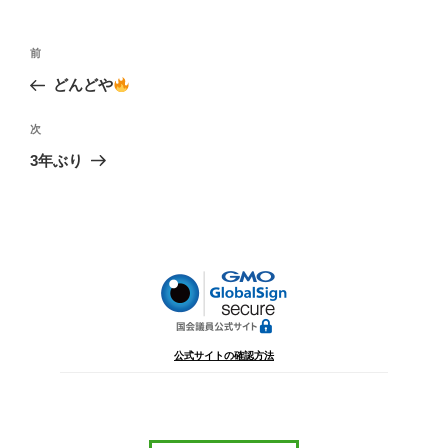
投
前
前
稿
の
どんどや
ナ
投
ビ
稿
次
次
ゲ
の
3年ぶり
投
ー
稿
シ
ョ
ン
公式サイトの確認方法