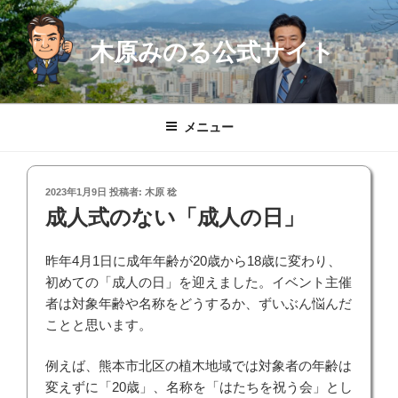
コ
ン
木原みのる公式サイト
テ
ン
ツ
へ
メニュー
ス
キ
ッ
投
2023年1月9日
投稿者:
木原 稔
プ
稿
成人式のない「成人の日」
日:
昨年4月1日に成年年齢が20歳から18歳に変わり、
初めての「成人の日」を迎えました。イベント主催
者は対象年齢や名称をどうするか、ずいぶん悩んだ
ことと思います。
例えば、熊本市北区の植木地域では対象者の年齢は
変えずに「20歳」、名称を「はたちを祝う会」とし