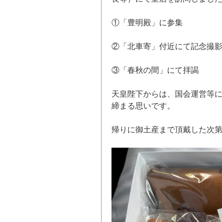
①「豊明殿」に参集
②「北車寄」付近にて記念撮
③「春秋の間」にて拝謁
天皇陛下からは、国会運営等
締まる思いです。
帰りに御土産まで頂戴した次