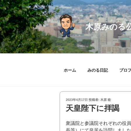
コ
ン
テ
ン
木原みのる
ツ
へ
ス
キ
ッ
プ
ホーム
みのる日記
プロ
投
2023年4月17日
投稿者:
木原 稔
稿
天皇陛下に拝謁
日:
衆議院と参議院それぞれの役
長等）にて皇居を訪問しまし