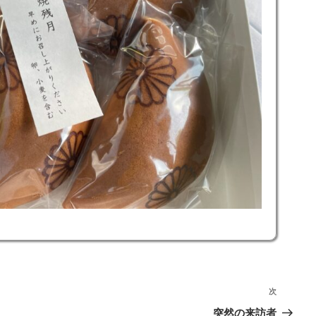
次
次
の
突然の来訪者