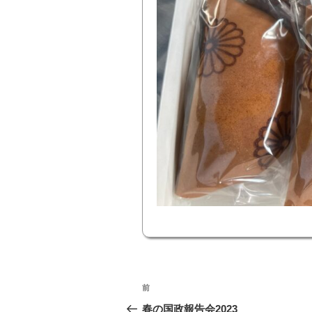
投
前
前
稿
の
春の国政報告会2023