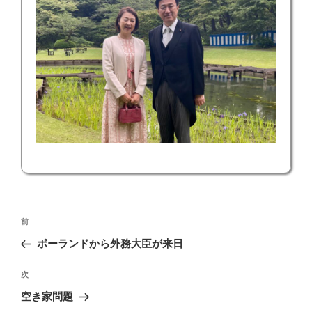
投
前
前
稿
の
ポーランドから外務大臣が来日
ナ
投
ビ
稿
次
次
ゲ
の
空き家問題
投
ー