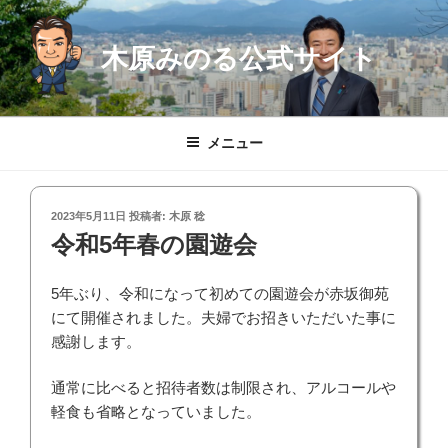
コ
ン
木原みのる公式サイト
テ
ン
ツ
へ
メニュー
ス
キ
ッ
投
2023年5月11日
投稿者:
木原 稔
プ
稿
令和5年春の園遊会
日:
5年ぶり、令和になって初めての園遊会が赤坂御苑
にて開催されました。夫婦でお招きいただいた事に
感謝します。
通常に比べると招待者数は制限され、アルコールや
軽食も省略となっていました。