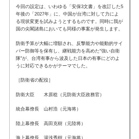
今回の設定は、いわゆる「安保3文書」を改訂した5
年後の「2027年」に、中国が台湾に対して力によ
る現状変更を試みようとするものです。同時に我が
国の尖閣諸島においても同様の事案が発生します。
防衛予算が大幅に増額され、反撃能力や能動的サイ
バー防御等を保有し、継戦能力を高めた“強い自衛
隊”が、台湾有事から波及した日本の有事にどのよ
うに対応できるかがテーマでした。
［防衛省の配役］
防衛大臣 木原稔（元防衛大臣政務官）
統合幕僚長 山村浩（元海将）
陸上幕僚長 高田克樹（元陸将）
海上幕僚長 湯浅秀樹（元海将）