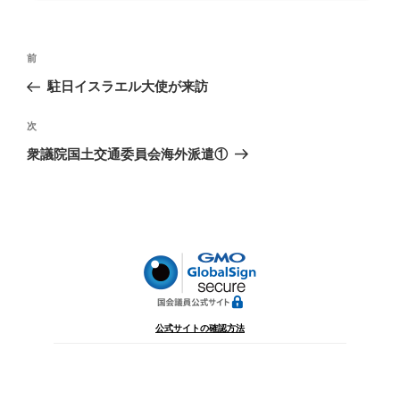
投
前
前
稿
の
駐日イスラエル大使が来訪
ナ
投
ビ
稿
次
次
ゲ
の
衆議院国土交通委員会海外派遣①
投
ー
稿
シ
ョ
ン
公式サイトの確認方法