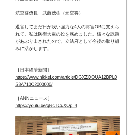
航空幕僚長 武藤茂樹（元空将）
退官してまだ日が浅い強力な4人の将官OBに支えら
れて、私は防衛大臣の役を務めました。様々な課題
があぶり出されたので、立法府として今後の取り組
みに活かします。
［日本経済新聞］
https://www.nikkei.com/article/DGXZQOUA12BPL0
S3A710C2000000/
［ANNニュース］
https://youtu.be/qRcTCuXOp_4