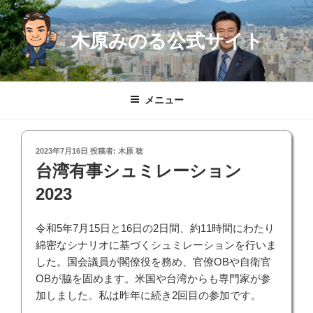
コ
ン
木原みのる公式サイト
テ
ン
ツ
へ
メニュー
ス
キ
ッ
投
2023年7月16日
投稿者:
木原 稔
プ
稿
台湾有事シュミレーション
日:
2023
令和5年7月15日と16日の2日間、約11時間にわたり
綿密なシナリオに基づくシュミレーションを行いま
した。国会議員が閣僚役を務め、官僚OBや自衛官
OBが脇を固めます。米国や台湾からも専門家が参
加しました。私は昨年に続き2回目の参加です。