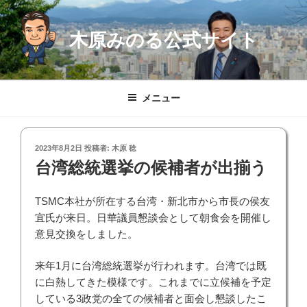
コ
ン
木原みのる公式サイト
テ
ン
ツ
へ
メニュー
ス
キ
ッ
投
2023年8月2日
投稿者:
木原 稔
プ
稿
台湾総統選挙の候補者が出揃う
日:
TSMC本社が所在する台湾・新北市から市長の侯友
宜氏が来日。日華議員懇談会として朝食会を開催し
意見交換をしました。
来年1月に台湾総統選挙が行われます。台湾では既
に白熱してきた模様です。これまでに立候補を予定
している3政党の全ての候補者と面会し懇談したこ