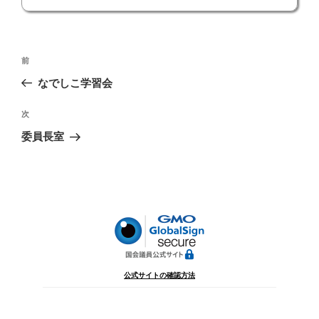
投
前
前
稿
の
なでしこ学習会
ナ
投
ビ
稿
次
次
ゲ
の
委員長室
投
ー
稿
シ
ョ
ン
公式サイトの確認方法