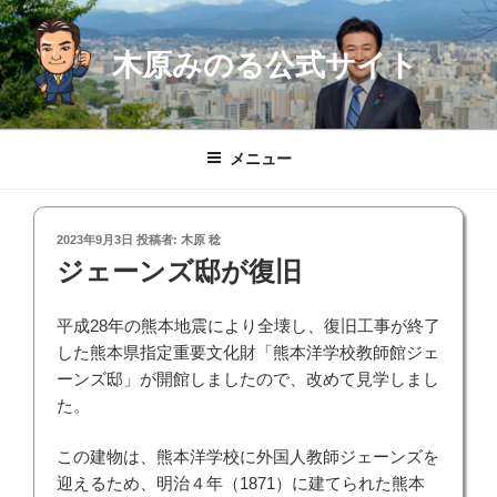
コ
ン
木原みのる公式サイト
テ
ン
ツ
へ
メニュー
ス
キ
ッ
投
2023年9月3日
投稿者:
木原 稔
プ
稿
ジェーンズ邸が復旧
日:
平成28年の熊本地震により全壊し、復旧工事が終了
した熊本県指定重要文化財「熊本洋学校教師館ジェ
ーンズ邸」が開館しましたので、改めて見学しまし
た。
この建物は、熊本洋学校に外国人教師ジェーンズを
迎えるため、明治４年（1871）に建てられた熊本