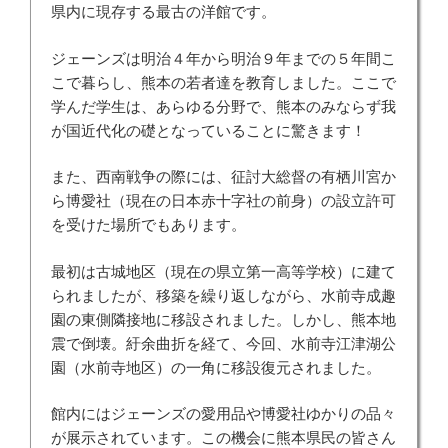
県内に現存する最古の洋館です。
ジェーンズは明治４年から明治９年までの５年間こ
こで暮らし、熊本の若者達を教育しました。ここで
学んだ学生は、あらゆる分野で、熊本のみならず我
が国近代化の礎となっていることに驚きます！
また、西南戦争の際には、征討大総督の有栖川宮か
ら博愛社（現在の日本赤十字社の前身）の設立許可
を受けた場所でもあります。
最初は古城地区（現在の県立第一高等学校）に建て
られましたが、移築を繰り返しながら、水前寺成趣
園の東側隣接地に移設されました。しかし、熊本地
震で倒壊。紆余曲折を経て、今回、水前寺江津湖公
園（水前寺地区）の一角に移設復元されました。
館内にはジェーンズの愛用品や博愛社ゆかりの品々
が展示されています。この機会に熊本県民の皆さん