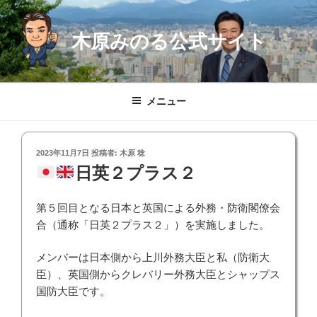
コ
ン
木原みのる公式サイト
テ
ン
ツ
へ
メニュー
ス
キ
ッ
投
2023年11月7日
投稿者:
木原 稔
プ
稿
日英２プラス２
日:
第５回目となる日本と英国による外務・防衛閣僚会
合（通称「日英２プラス２」）を実施しました。
メンバーは日本側から上川外務大臣と私（防衛大
臣）、英国側からクレバリー外務大臣とシャップス
国防大臣です。