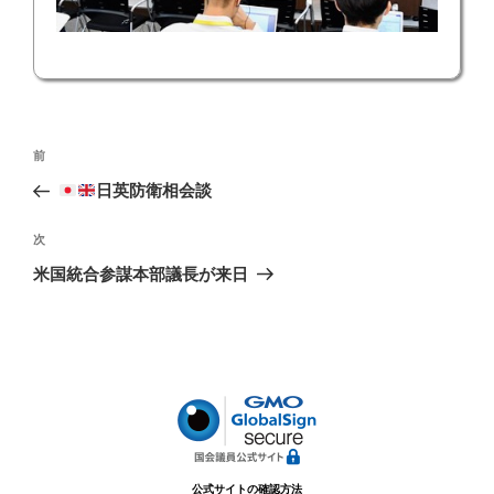
投
前
前
稿
の
日英防衛相会談
ナ
投
ビ
稿
次
次
ゲ
の
米国統合参謀本部議長が来日
投
ー
稿
シ
ョ
ン
公式サイトの確認方法