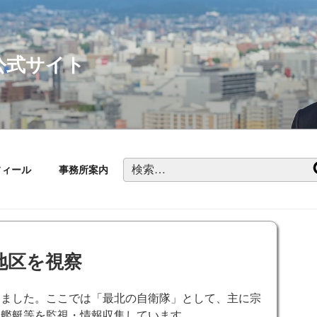
公式サイト
検
フィール
事務所案内
索:
地区を視察
しました。ここでは「最北の自衛隊」として、主に宗
ア艦艇等を監視・情報収集しています。