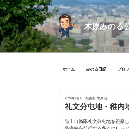
コ
ン
テ
ン
木原みのる
ツ
へ
ス
キ
ッ
プ
ホーム
みのる日記
プロ
投
2024年7月4日
投稿者:
木原 稔
稿
礼文分屯地・稚内
日:
陸上自衛隊礼文分屯地を視察
谷海峡を航行する多くのロシ