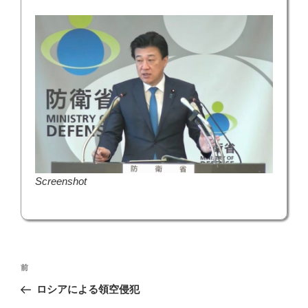
Screenshot
投
前
前
稿
の
ロシアによる領空侵犯
ナ
投