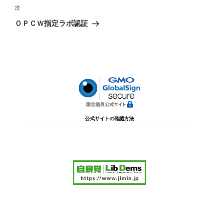
ビ
稿
次
次
ゲ
の
ＯＰＣＷ指定ラボ認証
投
ー
稿
シ
ョ
ン
公式サイトの確認方法