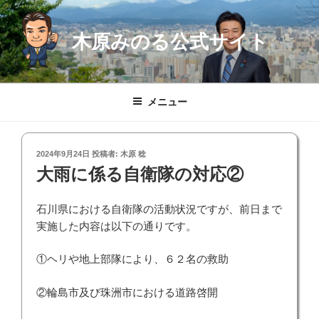
コ
ン
木原みのる公式サイト
テ
ン
ツ
へ
メニュー
ス
キ
ッ
投
2024年9月24日
投稿者:
木原 稔
プ
稿
大雨に係る自衛隊の対応②
日:
石川県における自衛隊の活動状況ですが、前日まで
実施した内容は以下の通りです。
①ヘリや地上部隊により、６２名の救助
②輪島市及び珠洲市における道路啓開