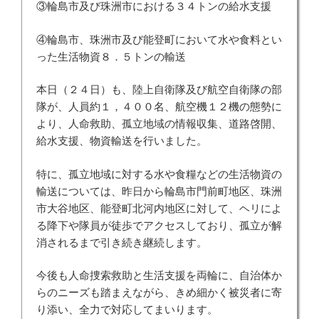
③輪島市及び珠洲市における３４トンの給水支援
④輪島市、珠洲市及び能登町において水や食料とい
った生活物資８．５トンの輸送
本日（２４日）も、陸上自衛隊及び航空自衛隊の部
隊が、人員約１，４００名、航空機１２機の態勢に
より、人命救助、孤立地域の情報収集、道路啓開、
給水支援、物資輸送を行いました。
特に、孤立地域に対する水や食糧などの生活物資の
輸送については、昨日から輪島市門前町地区、珠洲
市大谷地区、能登町北河内地区に対して、ヘリによ
る降下や隊員が徒歩でアクセスしており、孤立が解
消されるまで引き続き継続します。
今後も人命捜索救助と生活支援を両輪に、自治体か
らのニーズも踏まえながら、きめ細かく被災者に寄
り添い、全力で対応してまいります。