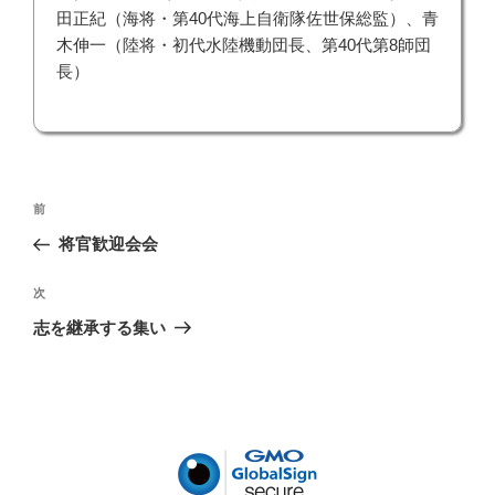
田正紀（海将・第40代海上自衛隊佐世保総監）、青
木伸一（陸将・初代水陸機動団長、第40代第8師団
長）
投
前
前
稿
の
将官歓迎会会
ナ
投
ビ
稿
次
次
ゲ
の
志を継承する集い
投
ー
稿
シ
ョ
ン