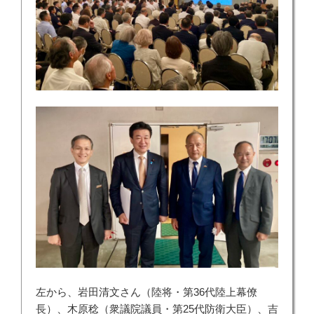
左から、岩田清文さん（陸将・第36代陸上幕僚
長）、木原稔（衆議院議員・第25代防衛大臣）、吉