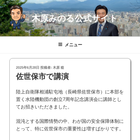
コ
ン
木原みのる公式サイト
テ
ン
ツ
へ
メニュー
ス
キ
ッ
投
2025年6月28日
投稿者:
木原 稔
プ
稿
佐世保市で講演
日:
陸上自衛隊相浦駐屯地（長崎県佐世保市）に本部を
置く水陸機動団の創立7周年記念講演会に講師とし
てお招きいただきました。
混沌とする国際情勢の中、わが国の安全保障体制に
とって、特に佐世保市の重要性は増すばかりです。