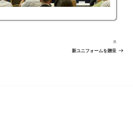
次
次
の
新ユニフォームを贈呈
投
稿