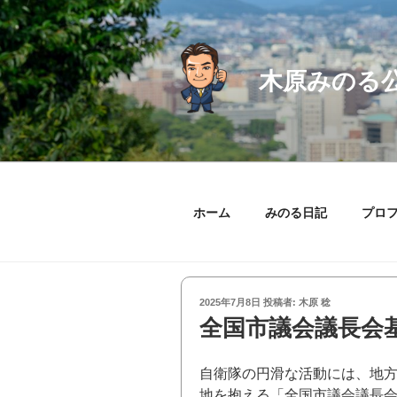
コ
ン
テ
ン
木原みのる
ツ
へ
ス
キ
ッ
プ
ホーム
みのる日記
プロ
投
2025年7月8日
投稿者:
木原 稔
稿
全国市議会議長会
日:
自衛隊の円滑な活動には、地
地を抱える「全国市議会議長