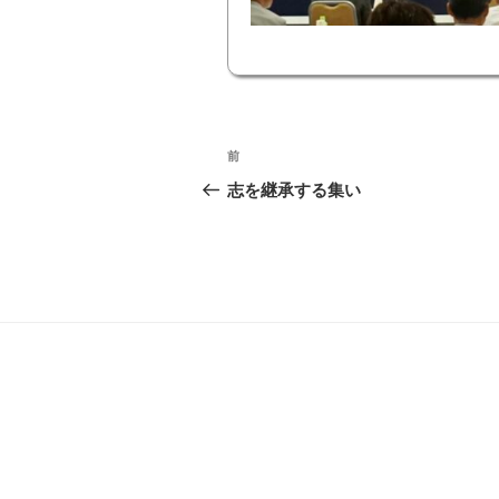
投
前
前
稿
の
志を継承する集い
投
ナ
稿
ビ
ゲ
ー
シ
ョ
ン