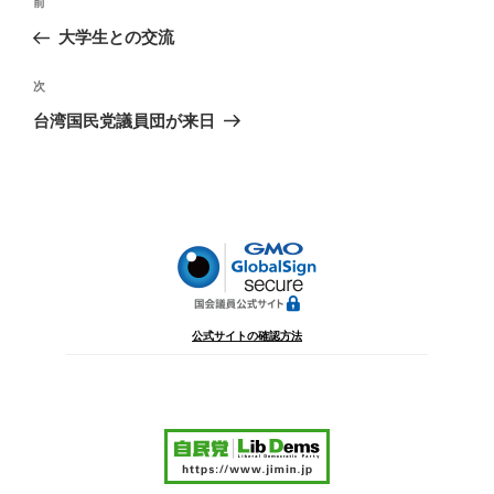
前
前
稿
の
大学生との交流
ナ
投
ビ
稿
次
次
ゲ
の
台湾国民党議員団が来日
投
ー
稿
シ
ョ
ン
公式サイトの確認方法