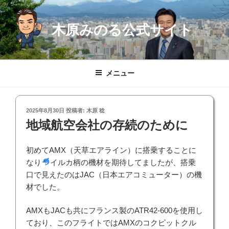
コ
ン
木原みのる公式サイト
テ
ン
ツ
へ
メニュー
ス
キ
ッ
投
2025年8月30日
投稿者:
木原 稔
プ
稿
地域航空会社の存続のために
日:
初めてAMX（天草エアライン）に搭乗することに
なり
イルカ柄の機材を期待してましたが、搭乗
口で見えたのはJAC（日本エアコミューター）の機
材でした。
AMXもJACも共にフランス製のATR42-600を使用し
ており、このフライトではAMXのコクピットクル