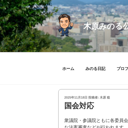
コ
ン
テ
ン
木原みのる
ツ
へ
ス
キ
ッ
プ
ホーム
みのる日記
プロ
投
2025年11月18日
投稿者:
木原 稔
稿
国会対応
日:
衆議院・参議院ともに各委員
な法案審査などが行われます