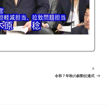
次
次
の
令和７年秋の叙勲伝達式
投
稿