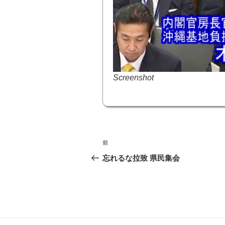
Screenshot
投
前
前
稿
の
忘れるな拉致 県民集会
投
ナ
稿
ビ
ゲ