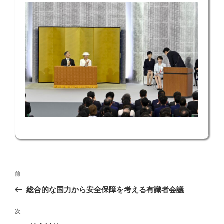
投
前
前
稿
の
総合的な国力から安全保障を考える有識者会議
ナ
投
ビ
稿
次
次