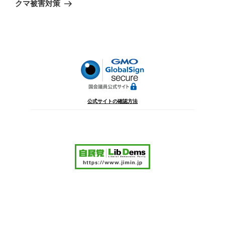
ゲ
の
クマ被害対策
投
ー
稿
シ
ョ
ン
公式サイトの確認方法