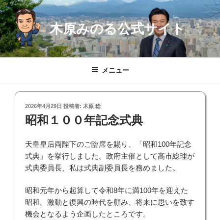
コ
ン
木原みのる公式サイト
テ
ン
ツ
へ
メニュー
ス
キ
ッ
投
2026年4月29日
投稿者:
木原 稔
プ
稿
昭和１００年記念式典
日:
天皇皇后両陛下のご臨席を賜り、「昭和100年記念
式典」を挙行しました。政府主催として高市総理が
式典委員長、私は式典副委員長を務めました。
昭和元年から起算して令和8年に満100年を迎えた
昭和。激動と復興の時代を顧み、将来に思いを致す
機会となるよう企画したところです。