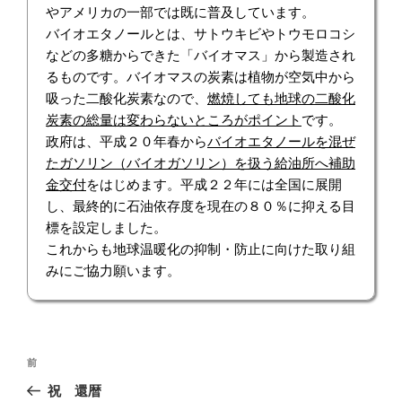
やアメリカの一部では既に普及しています。
バイオエタノールとは、サトウキビやトウモロコシ
などの多糖からできた「バイオマス」から製造され
るものです。バイオマスの炭素は植物が空気中から
吸った二酸化炭素なので、
燃焼しても地球の二酸化
炭素の総量は変わらないところがポイント
です。
政府は、平成２０年春から
バイオエタノールを混ぜ
たガソリン（バイオガソリン）を扱う給油所へ補助
金交付
をはじめます。平成２２年には全国に展開
し、最終的に石油依存度を現在の８０％に抑える目
標を設定しました。
これからも地球温暖化の抑制・防止に向けた取り組
みにご協力願います。
投
前
前
稿
の
祝 還暦