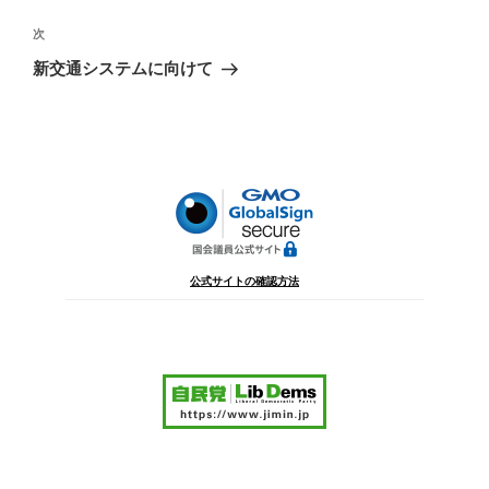
ナ
投
ビ
稿
次
次
ゲ
の
新交通システムに向けて
投
ー
稿
シ
ョ
ン
公式サイトの確認方法