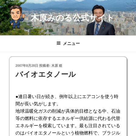
コ
ン
木原みのる公式サイト
テ
ン
ツ
へ
メニュー
ス
キ
ッ
投
2007年8月28日
投稿者:
木原 稔
プ
稿
バイオエタノール
日:
●連日暑い日が続き、例年以上にエアコンを使う時
間が長い気がします。
地球温暖化ガスの削減が具体的目標となる中、石油
等の燃料に依存するエネルギー供給源に代わる代替
エネルギーを模索しています。最も注目されている
のはバイオエタノールという植物燃料で、ブラジル