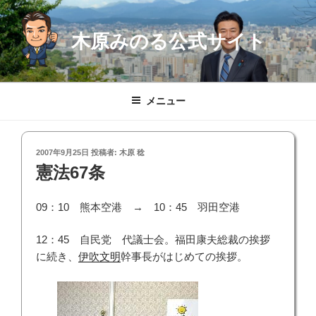
コ
ン
木原みのる公式サイト
テ
ン
ツ
へ
メニュー
ス
キ
ッ
投
2007年9月25日
投稿者:
木原 稔
プ
稿
憲法67条
日:
09：10 熊本空港 → 10：45 羽田空港
12：45 自民党 代議士会。福田康夫総裁の挨拶
に続き、
伊吹文明
幹事長がはじめての挨拶。