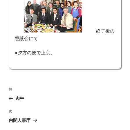
終了後の
懇談会にて
●夕方の便で上京。
投
前
前
稿
の
肉牛
ナ
投
ビ
稿
次
次
ゲ
の
内閣人事庁
投
ー