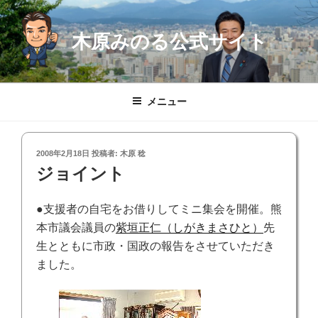
コ
ン
木原みのる公式サイト
テ
ン
ツ
へ
メニュー
ス
キ
ッ
投
2008年2月18日
投稿者:
木原 稔
プ
稿
ジョイント
日:
●支援者の自宅をお借りしてミニ集会を開催。熊
本市議会議員の
紫垣正仁（しがきまさひと）
先
生とともに市政・国政の報告をさせていただき
ました。