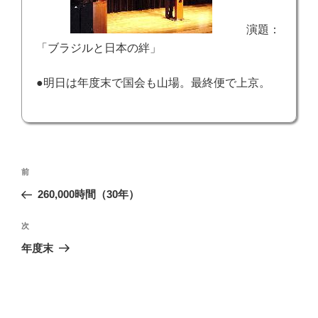
演題：
「ブラジルと日本の絆」
●明日は年度末で国会も山場。最終便で上京。
投
前
前
稿
の
260,000時間（30年）
ナ
投
ビ
稿
次
次
ゲ
の
年度末
投
ー
稿
シ
ョ