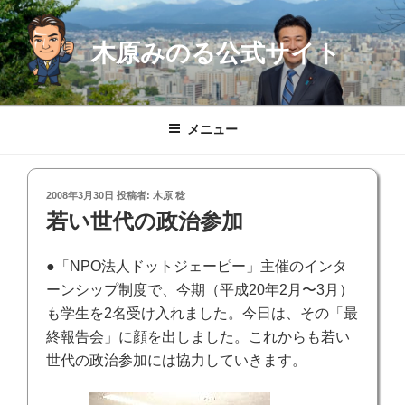
コ
ン
木原みのる公式サイト
テ
ン
ツ
へ
メニュー
ス
キ
ッ
投
2008年3月30日
投稿者:
木原 稔
プ
稿
若い世代の政治参加
日:
●「NPO法人ドットジェーピー」主催のインタ
ーンシップ制度で、今期（平成20年2月〜3月）
も学生を2名受け入れました。今日は、その「最
終報告会」に顔を出しました。これからも若い
世代の政治参加には協力していきます。