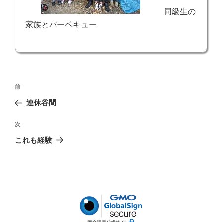
同級生の
家族とバーベキュー
投
前
前
稿
の
連休谷間
ナ
投
ビ
稿
次
次
ゲ
の
これも経験
投
ー
稿
シ
ョ
ン