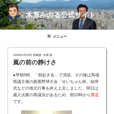
コ
ン
木原みのる公式サイト
テ
ン
ツ
へ
メニュー
ス
キ
ッ
投
2008年4月29日
投稿者:
木原 稔
プ
稿
嵐の前の静けさ
日:
●早朝5時、「朝起き会」で演談。その後は馬場
県議主催の親善野球大会「せいちゃん杯」始球
式などの地元行事を終え上京しました。明日は
歳入法案の再議決があるため、朝10時から
禁足
です。