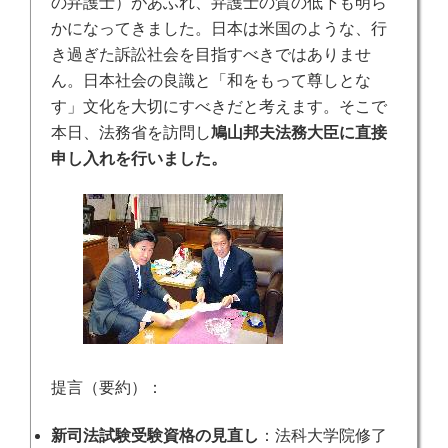
の弁護士）があふれ、弁護士の質の低下も明ら
かになってきました。日本は米国のような、行
き過ぎた訴訟社会を目指すべきではありませ
ん。日本社会の良識と「和をもって尊しとな
す」文化を大切にすべきだと考えます。そこで
本日、法務省を訪問し
鳩山邦夫法務大臣に直接
申し入れを行いました。
提言（要約）：
新司法試験受験資格の見直し
：
法科大学院修了