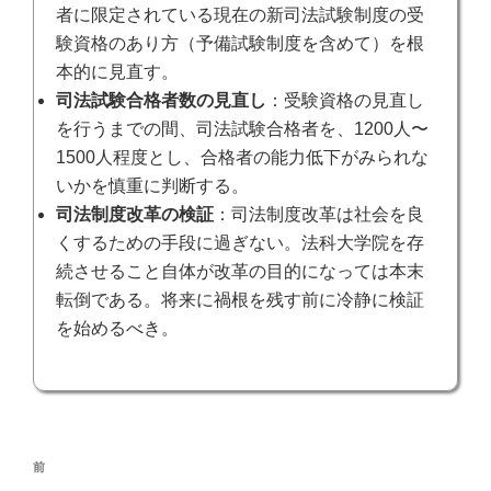
者に限定されている現在の新司法試験制度の受
験資格のあり方（予備試験制度を含めて）を根
本的に見直す。
司法試験合格者数の見直し
：受験資格の見直し
を行うまでの間、司法試験合格者を、1200人〜
1500人程度とし、合格者の能力低下がみられな
いかを慎重に判断する。
司法制度改革の検証
：司法制度改革は社会を良
くするための手段に過ぎない。法科大学院を存
続させること自体が改革の目的になっては本末
転倒である。将来に禍根を残す前に冷静に検証
を始めるべき。
投
前
前
稿