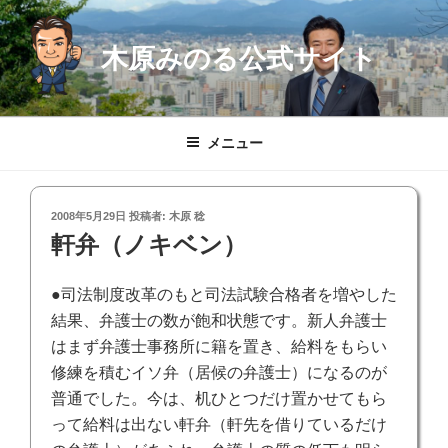
コ
ン
木原みのる公式サイト
テ
ン
ツ
へ
メニュー
ス
キ
ッ
投
2008年5月29日
投稿者:
木原 稔
プ
稿
軒弁（ノキベン）
日:
●司法制度改革のもと司法試験合格者を増やした
結果、弁護士の数が飽和状態です。新人弁護士
はまず弁護士事務所に籍を置き、給料をもらい
修練を積むイソ弁（居候の弁護士）になるのが
普通でした。今は、机ひとつだけ置かせてもら
って給料は出ない軒弁（軒先を借りているだけ