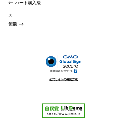
の
ハート購入法
ナ
投
ビ
稿
次
次
ゲ
の
無題
投
ー
稿
シ
ョ
ン
公式サイトの確認方法