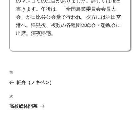
のマスコミの注目がありました。詳しくは後日
書きます。午後は、「全国農業委員会会長大
会」が日比谷公会堂で行われ、夕方には羽田空
港へ。帰熊後、複数の各種団体総会・懇親会に
出席。深夜帰宅。
投
前
前
稿
の
軒弁（ノキベン）
ナ
投
ビ
稿
次
次
ゲ
の
高校総体開幕
投
ー
稿
シ
ョ
ン