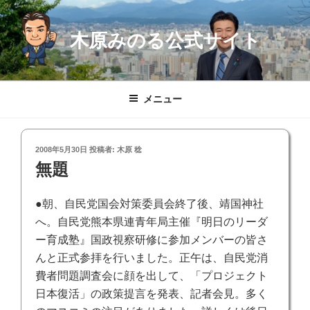
コ
ン
木原みのる公式サイト
テ
ン
ツ
へ
メニュー
ス
キ
ッ
投
2008年5月30日
投稿者:
木原 稔
プ
稿
無題
日:
●朝、自民党国会対策委員会終了後、靖国神社
へ。自民党熊本県連青年局主催『明日のリーダ
ー育成塾』国政視察研修に参加メンバーの皆さ
んと正式参拝を行いました。正午は、自民党消
費者問題調査会に顔を出して、「プロジェクト
日本復活」の政策提言を発表、記者会見。多く