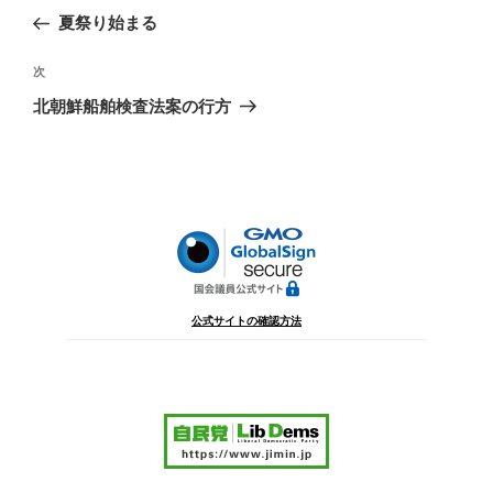
稿
の
夏祭り始まる
ナ
投
ビ
稿
次
次
ゲ
の
北朝鮮船舶検査法案の行方
投
ー
稿
シ
ョ
ン
公式サイトの確認方法