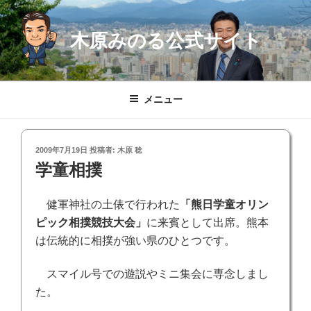
コ
ン
木原みのる公式サイト
テ
ン
ツ
へ
メニュー
ス
キ
ッ
投
2009年7月19日
投稿者:
木原 稔
プ
稿
学童相撲
日:
健軍神社の土俵で行われた
「熊日学童オリン
ピック相撲競技大会」
に来賓として出席。熊本
は伝統的に相撲が強い県のひとつです。
スマイル号での遊説やミニ集会に専念しまし
た。