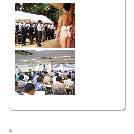
投
前
前