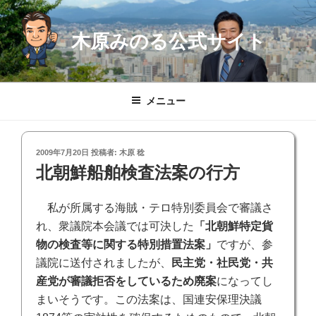
コ
ン
木原みのる公式サイト
テ
ン
ツ
へ
メニュー
ス
キ
ッ
投
2009年7月20日
投稿者:
木原 稔
プ
稿
北朝鮮船舶検査法案の行方
日:
私が所属する海賊・テロ特別委員会で審議さ
れ、衆議院本会議では可決した
「北朝鮮特定貨
物の検査等に関する特別措置法案」
ですが、参
議院に送付されましたが、
民主党・社民党・共
産党が審議拒否をしているため廃案
になってし
まいそうです。この法案は、国連安保理決議