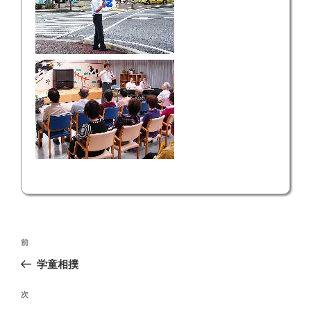
投
前
前
稿
の
学童相撲
ナ
投
ビ
稿
次
次