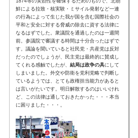
1874等の実効性を確保するためのもので、北朝
鮮による拉致・核実験・ミサイル発射など一連
の行為によって生じた我が国を含む国際社会の
平和と安全に対する脅威の除去に資する法律に
なるはずでした。衆議院を通過したのは一週間
前。参議院で審議する時間は十分合ったはずで
す。議論を聞いていると社民党・共産党は反対
だったのでしょうが、民主党は最終的に賛成し
てくれる感触でしたが、
結局は政争の具
にして
しまいました。外交や防衛を党利党略で判断し
ているようでは、とても政権担当能力があると
は言いがたいです。明日解散するのはいいけれ
ど、この法律は通しておきたかった・・・本当
に困りました・・・。