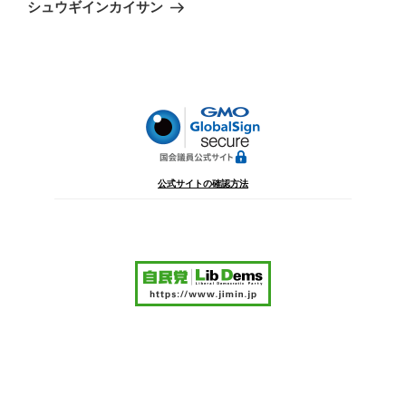
ゲ
の
シュウギインカイサン
投
ー
稿
シ
ョ
ン
公式サイトの確認方法