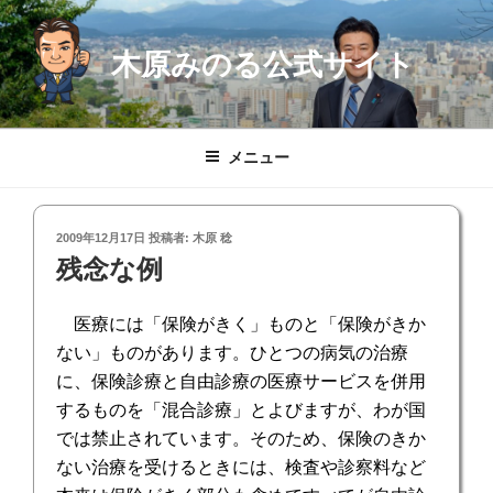
コ
ン
木原みのる公式サイト
テ
ン
ツ
へ
メニュー
ス
キ
ッ
投
2009年12月17日
投稿者:
木原 稔
プ
稿
残念な例
日:
医療には「保険がきく
」ものと「
保険がきか
ない
」ものがあります。ひとつの
病気の治療
に、保険診療と自由診療の医療サービスを併用
するものを「
混合診療
」とよびますが、わが国
では禁止されています。そのため、保険のきか
ない治療を受けるときには、検査や診察料など