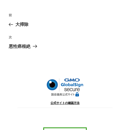
投
前
前
稿
の
大掃除
ナ
投
ビ
稿
次
次
ゲ
の
悪性癌根絶
投
ー
稿
シ
ョ
ン
公式サイトの確認方法