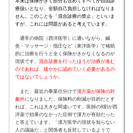
本来は保険がきく部分も含めてすべてが自由診
療扱いとなり、全額自己負担しなければなりま
せん。このことを「
混合診療の禁止
」といいま
すが、これには問題があると考えています。
通常の病院（西洋医学）に通いながら、鍼
灸・マッサージ・指圧など（東洋医学）で補助
的に治療を行うと全く保険がきかなくなるのが
現状です。
混合診療を行ったほうが治療が進む
のであれば、緩やかに認めていく必要があるの
ではないでしょうか
。
また、最近の事業仕分けで
漢方薬が保険の対
象外
になりました。保険料の削減が目的だとす
れば、これは
大きな間違いです。医師の8割が西
洋薬で効果のなかった症例で漢方が有効だった
と答えています。「漢方医学の現状を知らない
人の議論だ」と関係者も反対しているようで