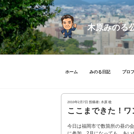
コ
ン
テ
ン
木原みのる
ツ
へ
ス
キ
ッ
プ
ホーム
みのる日記
プロ
投
2010年2月7日
投稿者:
木原 稔
稿
ここまできた！ワ
日:
今日は福岡市で数箇所の昼の
に参加。2月になっても、あい