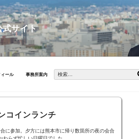
公式サイト
検
フィール
事務所案内
索:
ンコインランチ
会合に参加。夕方には熊本市に帰り数箇所の夜の会合
かわらず忙しい日曜日でした。