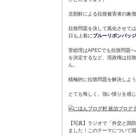
北朝鮮による拉致被害者の象
拉致問題を決して風化させて
日も上着に
ブルーリボンバッ
菅総理はAPECでも拉致問題
を決定するなど、現政権は拉
ん。
積極的に拉致問題を解決しよ
とても悔しく、強い憤りを感
【写真】ラジオで「外交と国防
ました！このテーマについて