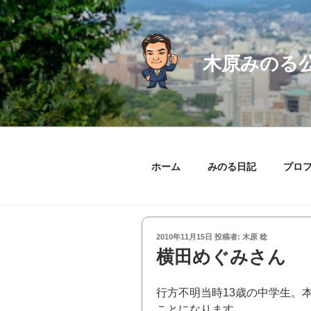
コ
ン
テ
ン
木原みのる
ツ
へ
ス
キ
ッ
プ
ホーム
みのる日記
プロ
投
2010年11月15日
投稿者:
木原 稔
稿
横田めぐみさん
日:
行方不明当時13歳の中学生。本
ことになります。