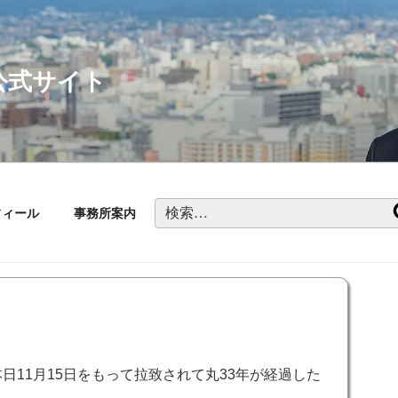
公式サイト
検
フィール
事務所案内
索:
日11月15日をもって拉致されて丸33年が経過した