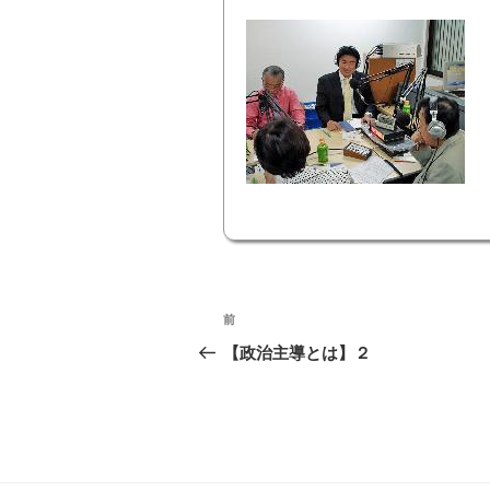
投
前
前
稿
の
【政治主導とは】２
投
ナ
稿
ビ
ゲ