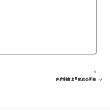
次
次
の
保育制度改革勉強会開催
投
稿