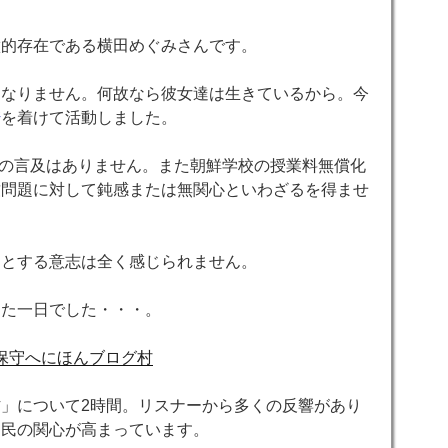
徴的存在である横田めぐみさんです。
はなりません。何故なら彼女達は生きているから。
今
ジ
を着けて活動しました。
への言及はありません。また朝鮮学校の授業料無償化
致問題に対して鈍感または無関心といわざるを得ませ
うとする意志は全く感じられません。
じた一日でした・・・。
にほんブログ村
」について2時間。リスナーから多くの反響があり
国民の関心が高まっています。