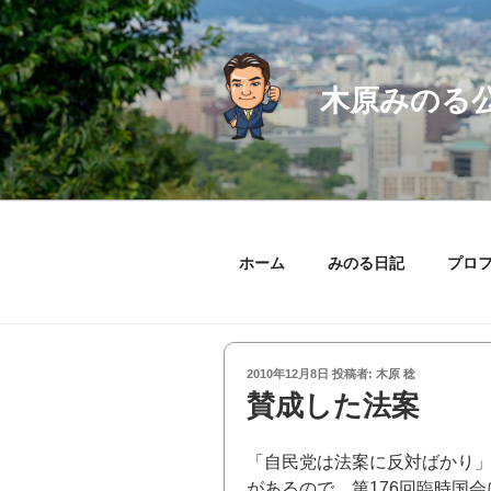
コ
ン
テ
ン
木原みのる
ツ
へ
ス
キ
ッ
プ
ホーム
みのる日記
プロ
投
2010年12月8日
投稿者:
木原 稔
稿
賛成した法案
日:
「自民党は法案に反対ばかり
があるので、第176回臨時国