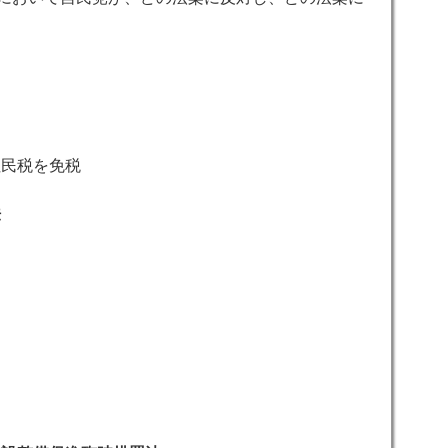
。
住民税を免税
法