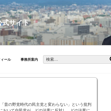
公式サイト
検
フィール
事務所案内
索:
」「昔の野党時代の民主党と変わらない」という批判
会において自民党が、どの法案に反対し、どの法案に