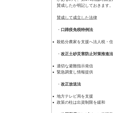
賛成したか明記しておきます
賛成して成立した法律
・
口蹄疫免税特例法
殺処分農家を支援へ法人税・
・
改正土砂災害防止対策推進
適切な避難指示発信
緊急調査し情報提供
・
改正放送法
地方テレビ局を支援
政策の柱は出資制限を緩和