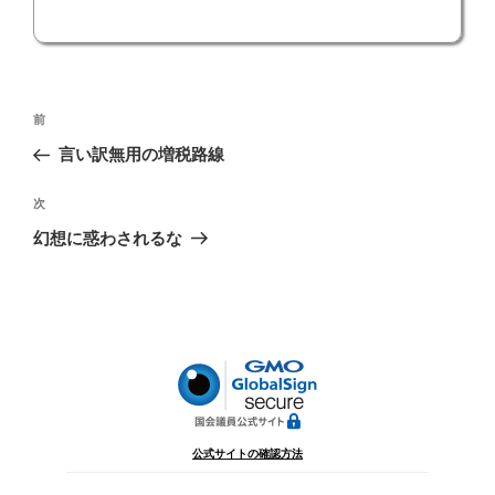
投
前
前
稿
の
言い訳無用の増税路線
ナ
投
ビ
稿
次
次
ゲ
の
幻想に惑わされるな
投
ー
稿
シ
ョ
ン
公式サイトの確認方法