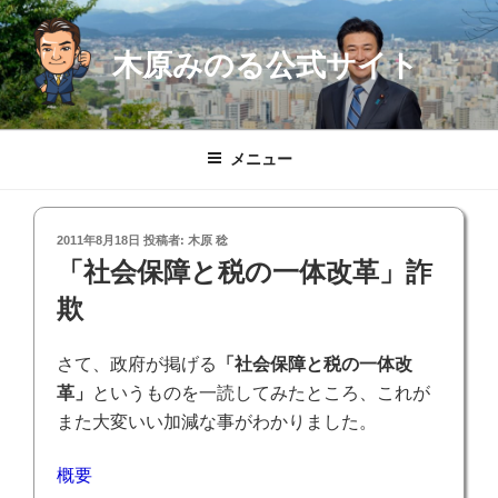
コ
ン
木原みのる公式サイト
テ
ン
ツ
へ
メニュー
ス
キ
ッ
投
2011年8月18日
投稿者:
木原 稔
プ
稿
「社会保障と税の一体改革」詐
日:
欺
さて、政府が掲げる
「社会保障と税の一体改
革」
というものを一読してみたところ、これが
また大変いい加減な事がわかりました。
概要