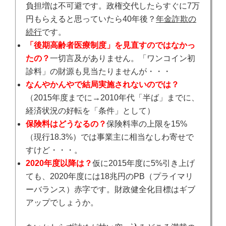
負担増は不可避です。政権交代したらすぐに7万
円もらえると思っていたら40年後？
年金詐欺の
続行
です。
「後期高齢者医療制度」を見直すのではなかっ
たの？
一切言及がありません。「ワンコイン初
診料」の財源も見当たりませんが・・・
なんやかんやで結局実施されないのでは？
（2015年度までに→2010年代「半ば」までに、
経済状況の好転を「条件」として）
保険料はどうなるの？
保険料率の上限を15%
（現行18.3%）では事業主に相当なしわ寄せで
すけど・・・。
2020年度以降は？
仮に2015年度に5%引き上げ
ても、2020年度には18兆円のPB（プライマリ
ーバランス）赤字です。財政健全化目標はギブ
アップでしょうか。