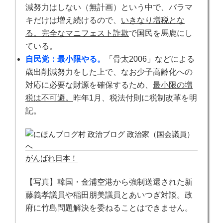
減努力はしない（無計画）という中で、バラマ
キだけは増え続けるので、
いきなり増税とな
る。完全なマニフェスト詐欺
で国民を馬鹿にし
ている。
自民党：最小限やる。
「骨太2006」などによる
歳出削減努力をした上で、なお少子高齢化への
対応に必要な財源を確保するため、
最小限の増
税は不可避。
昨年1月、税法付則に税制改革を明
記。
がんばれ日本！
【写真】韓国・金浦空港から強制送還された新
藤義孝議員や稲田朋美議員とあいつぎ対談。政
府に竹島問題解決を委ねることはできません。