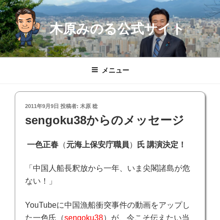
コ
ン
木原みのる公式サイト
テ
ン
ツ
へ
メニュー
ス
キ
ッ
投
2011年9月9日
投稿者:
木原 稔
プ
稿
sengoku38からのメッセージ
日:
一色正春
（
元海上保安庁職員
）
氏 講演決定！
「中国人船長釈放から一年、いま尖閣諸島が危
ない！」
YouTubeに中国漁船衝突事件の動画をアップし
た一色氏（
sengoku38
）が、今こそ伝えたい当