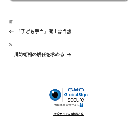
投
前
前
稿
の
「子ども手当」廃止は当然
ナ
投
ビ
稿
次
次
ゲ
の
一川防衛相の解任を求める
投
ー
稿
シ
ョ
ン
公式サイトの確認方法