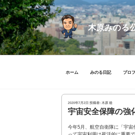
コ
ン
テ
ン
木原みのる
ツ
へ
ス
キ
ッ
プ
ホーム
みのる日記
プロ
投
2020年7月2日
投稿者:
木原 稔
稿
宇宙安全保障の強
日:
今年5月、航空自衛隊に「宇宙
って宇宙利用は死活的に重要