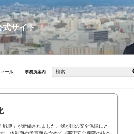
公式サイト
検
フィール
事務所案内
索:
化
作戦隊」が新編されました。我が国の安全保障にと
です。体制面や予算面を含めて《宇宙安全保障の抜本