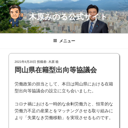
コ
ン
木原みのる公式サイト
テ
ン
ツ
へ
メニュー
ス
キ
ッ
投
2021年4月20日
投稿者:
木原 稔
プ
稿
岡山県在籍型出向等協議会
日:
労働政策の担当として、本日は岡山県における在籍
型出向等協議会の設立に立ち会いました。
コロナ禍における一時的な余剰労働力と、恒常的な
労働力不足の産業とをマッチングさせる取り組みに
より「失業なき労働移動」を実現させるものです。