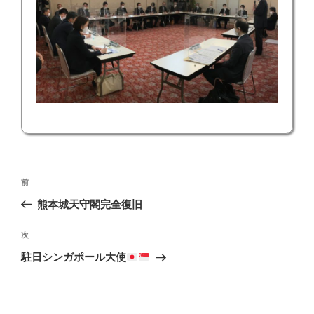
投
前
前
稿
の
熊本城天守閣完全復旧
ナ
投
ビ
稿
次
次
ゲ
の
駐日シンガポール大使
投
ー
稿
シ
ョ