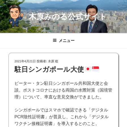
コ
ン
木原みのる公式サイト
テ
ン
ツ
へ
メニュー
ス
キ
ッ
投
2021年4月21日
投稿者:
木原 稔
プ
稿
駐日シンガポール大使
日:
ピーター・タン駐日シンガポール共和国大使と会
談。ポストコロナにおける両国の水際対策（国境管
理）について、率直な意見交換ができました。
シンガポールではスマホで確認できる「デジタル
PCR陰性証明書」が普及し、これから「デジタル
ワクチン接種証明書」を導入するとのこと。