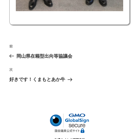
投
前
前
稿
の
岡山県在籍型出向等協議会
ナ
投
ビ
稿
次
次
ゲ
の
好きです！くまもとあか牛
投
ー
稿
シ
ョ
ン