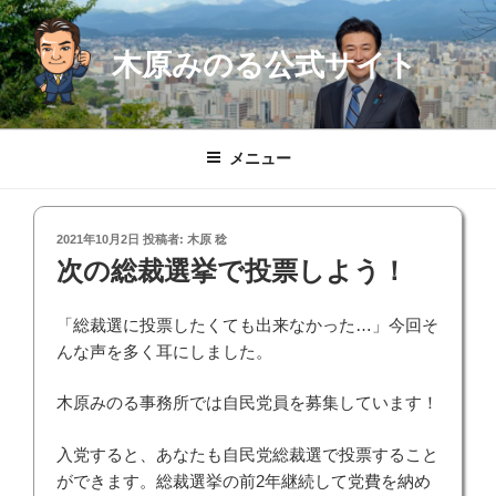
コ
ン
木原みのる公式サイト
テ
ン
ツ
へ
メニュー
ス
キ
ッ
投
2021年10月2日
投稿者:
木原 稔
プ
稿
次の総裁選挙で投票しよう！
日:
「総裁選に投票したくても出来なかった…」今回そ
んな声を多く耳にしました。
木原みのる事務所では自民党員を募集しています！
入党すると、あなたも自民党総裁選で投票すること
ができます。総裁選挙の前2年継続して党費を納め