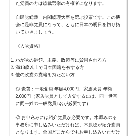
た党員の方は総裁選挙の有権者になります。
自民党総裁＝内閣総理大臣を選ぶ投票です。この機
会に是非党員になって、ともに日本の明日を切り拓
いていきましょう。
《入党資格》
わが党の綱領、主義、政策等に賛同される方
満18歳以上で日本国籍を有する方
他の政党の党籍を持たない方
◎ 党費：一般党員 年額4,000円、家族党員 年額
2,000円（家族党員として入党するには、同一世帯
に同一姓の一般党員1名が必要です）
◎ お申込みには紹介党員が必要です。木原みのる
事務所に申し込みいただければ、木原稔が紹介党員
となります。全国どこからでもお申し込みいただけ