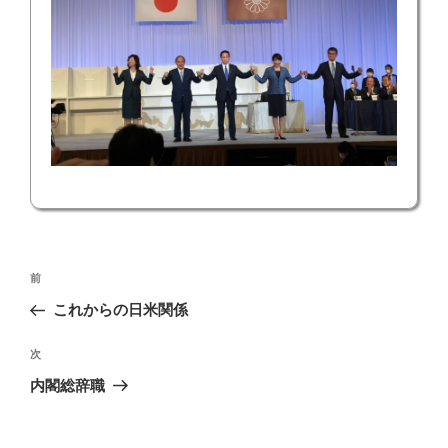
投
前
前
稿
の
これからの日米関係
ナ
投
ビ
稿
次
次
ゲ
の
内閣総辞職
投
ー
稿
シ