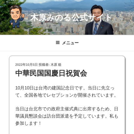
コ
ン
木原みのる公式サイト
テ
ン
ツ
へ
メニュー
ス
キ
ッ
投
2022年10月5日
投稿者:
木原 稔
プ
稿
中華民国国慶日祝賀会
日:
10月10日は台湾の建国記念日です。当日に先立っ
て、全国各地でレセプションが開催されています。
当日は台北市での政府主催式典に出席するため、日
華議員懇談会は訪台団派遣を予定しています。私も
参加します！