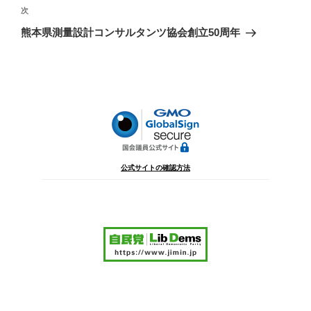
ビ
稿
次
次
ゲ
の
熊本県測量設計コンサルタンツ協会創立50周年
投
ー
稿
シ
ョ
ン
公式サイトの確認方法