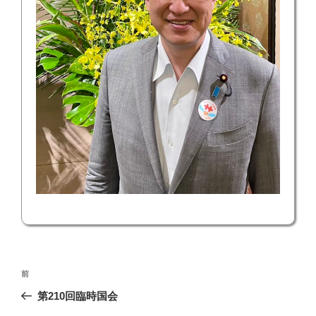
投
前
前
稿
の
第210回臨時国会
ナ
投