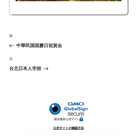
投
前
前
稿
の
中華民国国慶日祝賀会
ナ
投
ビ
稿
次
次
ゲ
の
台北日本人学校
投
ー
稿
シ
ョ
ン
公式サイトの確認方法