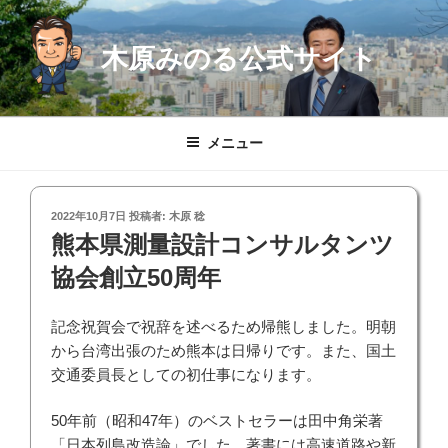
コ
ン
木原みのる公式サイト
テ
ン
ツ
へ
メニュー
ス
キ
ッ
投
2022年10月7日
投稿者:
木原 稔
プ
稿
熊本県測量設計コンサルタンツ
日:
協会創立50周年
記念祝賀会で祝辞を述べるため帰熊しました。明朝
から台湾出張のため熊本は日帰りです。また、国土
交通委員長としての初仕事になります。
50年前（昭和47年）のベストセラーは田中角栄著
「日本列島改造論」でした。著書には高速道路や新