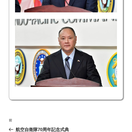
投
前
前
稿
の
航空自衛隊70周年記念式典