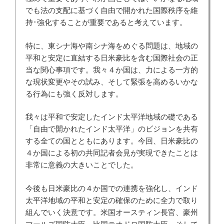
でも法の支配に基づく自由で開かれた国際秩序を維
持･強化することが重要であると考えています。
特に、東シナ海や南シナ海をめぐる問題は、地域の
平和と安定に直結する日米豪比を含む国際社会の正
当な関心事項です。我々４か国は、力による一方的
な現状変更やその試み、そして緊張を高めるいかな
る行為にも強く反対します。
我々は平和で安定したインド太平洋地域の礎である
「自由で開かれたインド太平洋」のビジョンを共有
する全ての国とともにあります。今回、日米豪比の
４か国による初の共同記者会見が実現できたことは
非常に意義の大きいことでした。
今後も日米豪比の４か国での連携を強化し、インド
太平洋地域の平和と安定の確保のために全力で取り
組んでいく決意です。米国オースティン長官、豪州