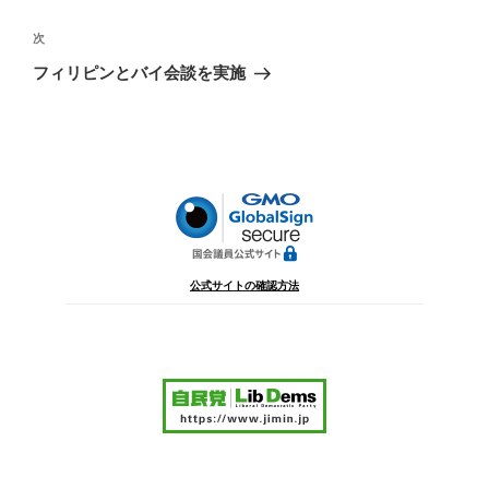
ナ
投
ビ
稿
次
次
ゲ
の
フィリピンとバイ会談を実施
投
ー
稿
シ
ョ
ン
公式サイトの確認方法