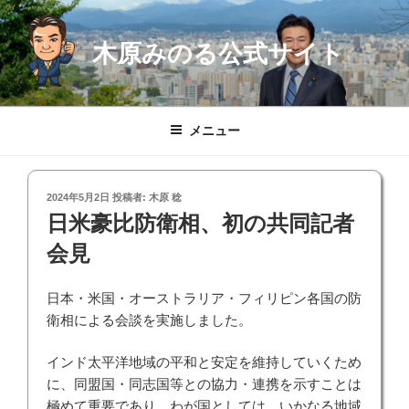
コ
ン
木原みのる公式サイト
テ
ン
ツ
へ
メニュー
ス
キ
ッ
投
2024年5月2日
投稿者:
木原 稔
プ
稿
日米豪比防衛相、初の共同記者
日:
会見
日本・米国・オーストラリア・フィリピン各国の防
衛相による会談を実施しました。
インド太平洋地域の平和と安定を維持していくため
に、同盟国・同志国等との協力・連携を示すことは
極めて重要であり、わが国としては、いかなる地域