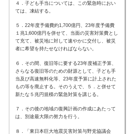
４．子ども手当については、この緊急時におい
ては、凍結する。
５．22
年度予備費約
1,700
億円、
23
年度予備費
１兆
1,600
億円を併せて、当面の災害対策費とし
て充て、被災地に対して速やかに交付し、被災
者に希望を持たせなければならない。
６．その間、復旧等に要する
23
年度補正予算、
さらなる復旧等のための財源として、子ども手
当及び高速無料化等、
23
年度予算に計上された
もの等を廃止する。そのうえで、５．と併せて
新たな５兆円規模の緊急対策を講じる。
７．その後の地域の復興計画の作成にあたって
は、別途最大限の努力を行う。
８．「東日本巨大地震災害対策与野党協議会