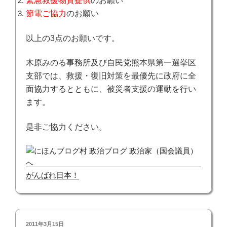
緊急救援物資提供
のお願い
節電ご協力
のお願い
以上の3点のお願いです。
木原みのる事務所及び自民党熊本県第一選挙区
支部では、救援・復旧対策を最優先に政府に全
面協力するとともに、被災者支援の運動を行い
ます。
是非ご協力ください。
がんばれ日本！
投
2011年3月15日