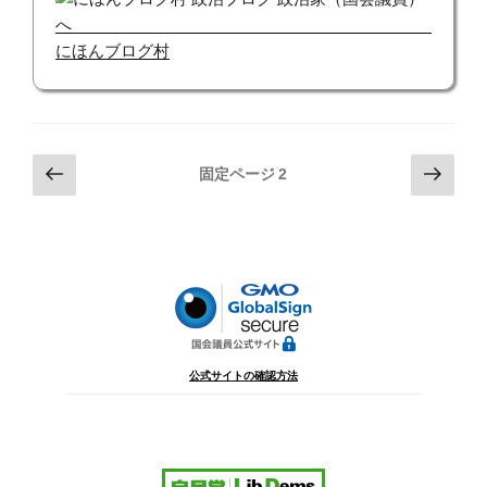
にほんブログ村
投
前
次
固定ページ
2
の
の
稿
ペ
ペ
の
ー
ー
ペ
ジ
ジ
ー
ジ
送
り
公式サイトの確認方法