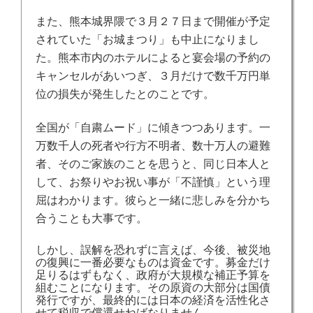
また、熊本城界隈で３月２７日まで開催が予定
されていた「お城まつり」も中止になりまし
た。
熊本市
内のホテルによると宴会場の予約の
キャンセルがあいつぎ、３月だけで数千万円単
位の損失が発生したとのことです。
全国が「自粛ムード」に傾きつつあります。一
万数千人の死者や行方不明者、数十万人の避難
者、そのご家族のことを思うと、同じ日本人と
して、お祭りやお祝い事が「不謹慎」という理
屈はわかります。彼らと一緒に悲しみを分かち
合うことも大事です。
しかし、誤解を恐れずに言えば、今後、被災地
の復興に一番必要なものは資金です。募金だけ
足りるはずもなく、政府が大規模な補正予算を
組むことになります。その原資の大部分は国債
発行ですが、最終的には日本の経済を活性化さ
せて税収で償還せねばなりません。