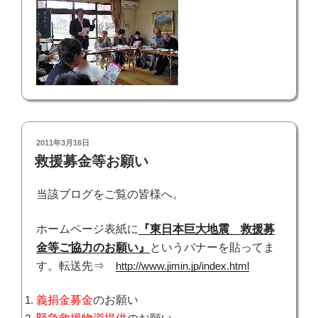
投
2011年3月16日
稿
救援募金等お願い
日:
当該ブログをご覧の皆様へ。
ホームページ表紙に
『東日本巨大地震 救援募
金等ご協力のお願い』
というバナーを貼ってま
す。
転送先⇒
http://www.jimin.jp/index.html
義捐金募金
のお願い