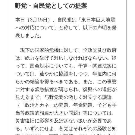
稿
野党・自民党としての提案
日:
本日（3月15日）、自民党は「東日本巨大地震
への対応について」と称して、以下の声明を発
表しました。
現下の国家的危機に対して、全政党及び政府
は、総力を挙げて対応しなければならない。従
って、国会対応についても、予算・関連法案に
ついては、速やかに協議をしつつ、年度内に何
らかの結論を得るべきである。また、この事態
に対する緊急措置が講じられ、復興への道筋が
見えるまで、与野党間の激しく対立する議論
（「政治とカネ」の問題、年金問題、子ども手
当等政策的相違が大きい問題）等については、
災害復旧に影響を及ぼさない扱いが必要であ
る。いずれにせよ、各党はそれぞれの経験と知