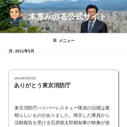
コ
ン
木原みのる公式サイト
テ
ン
ツ
へ
メニュー
ス
キ
月:
2011年3月
ッ
プ
投
2011年3月24日
稿
ありがとう東京消防庁
日:
東京消防庁ハイパーレスキュー隊員の活躍は素
晴らしいものがありました。帰京した隊員から
活動報告を受ける石原慎太郎都知事の映像が放