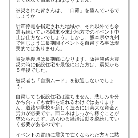
被災された皆さんは、「自粛」を望んでいるで
しょうか。
計画停電を指定された地域や、それ以外でも余
震も続いている関東や東北地方でのイベント中
止は仕方ないでしょう。しかし、熊本県や九州
で同じように長期間イベントを自粛する事は現
実的ではありません。
被災地復興は長期戦になります。阪神淡路大震
災の時に仮設住宅を最後に出た方は、震災から
５年後でした。
被災者も「自粛ムード」を歓迎しないでしょ
う。
自粛しても仮設住宅は建ちません。悲しみを分
かち合っても食料を送れるわけではありませ
ん。道路や学校を新しく造るには莫大な資金と
労力が必要です。西日本はしっかり稼ぐことが
求められます。あらゆる経済活動を継続してい
く必要があるのです。
イベントの冒頭に震災で亡くなられた方々に黙