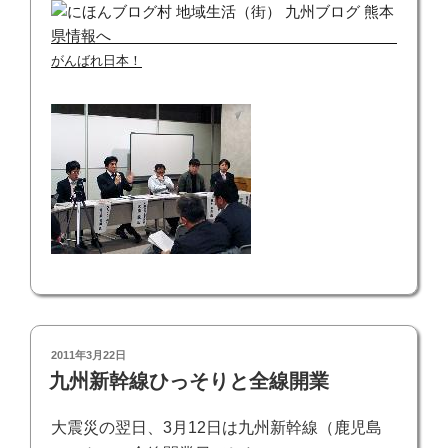
がんばれ日本！
投
2011年3月22日
稿
九州新幹線ひっそりと全線開業
日:
大震災の翌日、3月12日は九州新幹線（鹿児島