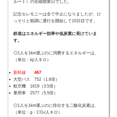
ルート）の全線開業日でした。
記念セレモニーは全て中止になりましたが、ひ
っそりと順調に運行を開始して10日目です。
鉄道はエネルギー効率や低炭素に長けていま
す。
◎1人を1km運ぶのに消費するエネルギーは、
（単位：kj/人キロ）
新幹線
467
大型バス 752（1.6倍）
航空機 1619（3.5倍）
乗用車 2577（5.5倍）
◎1人を1km運ぶのに排出する二酸化炭素は、
（単位：g・CO
/人キロ）
2