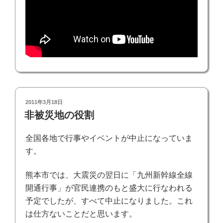
投
2011年3月18日
稿
非被災地の役割
日:
全国各地で行事やイベントが中止になっていま
す。
熊本市
では、大震災の翌日に「九州新幹線全線
開通行事」が官民連携のもと盛大に行なわれる
予定でしたが、すべて中止になりました。これ
は仕方ないことだと思います。