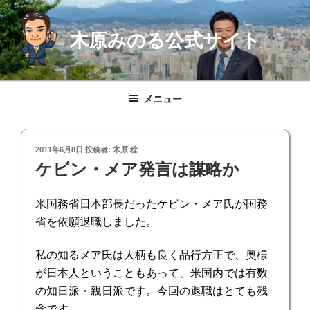
コ
ン
木原みのる公式サイト
テ
ン
ツ
へ
メニュー
ス
キ
ッ
投
2011年6月8日
投稿者:
木原 稔
プ
稿
ケビン・メア発言は謀略か
日:
米国務省日本部長だったケビン・メア氏が国務
省を依願退職しました。
私の知るメア氏は人柄も良く品行方正で、奥様
が日本人ということもあって、米国内では有数
の知日派・親日派です。今回の退職はとても残
念です。