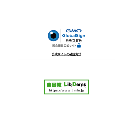
投
ー
稿
シ
ョ
ン
公式サイトの確認方法