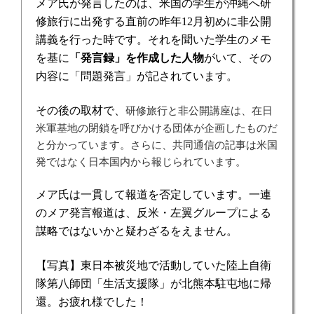
メア氏が発言したのは、米国の学生が沖縄へ研
修旅行に出発する直前の昨年
12
月初めに非公開
講義を行った時です。それを聞いた学生のメモ
を基に
「発言録」を作成した人物
がいて、その
内容に「
問題発言」が記されています。
その後の取材で、
研修旅行と非公開講座は、在日
米軍基地の閉鎖を呼びかける団体が企画したものだ
と分かっています。さらに、共同通信の記事は米国
発ではなく日本国内から報じられています。
メア氏は一貫して報道を否定しています。一連
のメア発言報道は、反米・左翼グループによる
謀略ではないかと疑わざるをえません。
【写真】東日本被災地で活動していた陸上自衛
隊第八師団「生活支援隊」が北熊本駐屯地に帰
還。お疲れ様でした！