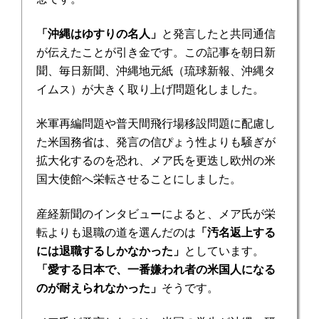
「沖縄はゆすりの名人」
と発言したと共同通信
が伝えたことが引き金です。この記事を朝日新
聞、毎日新聞、沖縄地元紙（琉球新報、沖縄タ
イムス）が大きく取り上げ問題化しました。
米軍再編問題や普天間飛行場移設問題に配慮し
た米国務省は、発言の信ぴょう性よりも騒ぎが
拡大化するのを恐れ、メア氏を更迭し欧州の米
国大使館へ栄転させることにしました。
産経新聞のインタビューによると、メア氏が栄
転よりも退職の道を選んだのは
「汚名返上する
には退職するしかなかった」
としています。
「愛する日本で、一番嫌われ者の米国人になる
のが耐えられなかった」
そうです。