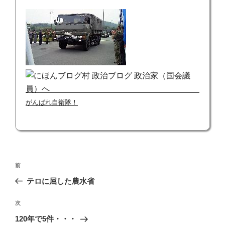
がんばれ自衛隊！
投
前
前
稿
の
テロに屈した農水省
ナ
投
ビ
稿
次
次
ゲ
の
120年で5件・・・