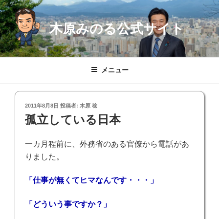
コ
ン
木原みのる公式サイト
テ
ン
ツ
へ
メニュー
ス
キ
ッ
投
2011年8月8日
投稿者:
木原 稔
プ
稿
孤立している日本
日:
一カ月程前に、外務省のある官僚から電話があ
りました。
「仕事が無くてヒマなんです・・・」
「どういう事ですか？」