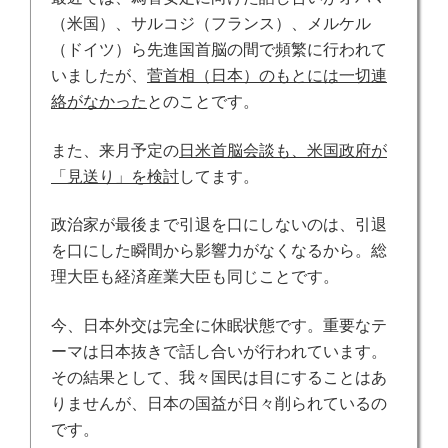
（米国）、サルコジ（フランス）、メルケル
（ドイツ）ら先進国首脳の間で頻繁に行われて
いましたが、
菅首相（日本）のもとには一切連
絡がなかった
とのことです。
また、来月予定の
日米首脳会談も、米国政府が
「見送り」を検討
してます。
政治家が最後まで引退を口にしないのは、引退
を口にした瞬間から影響力がなくなるから。総
理大臣も経済産業大臣も同じことです。
今、日本外交は完全に休眠状態です。重要なテ
ーマは日本抜きで話し合いが行われています。
その結果として、我々国民は目にすることはあ
りませんが、日本の国益が日々削られているの
です。