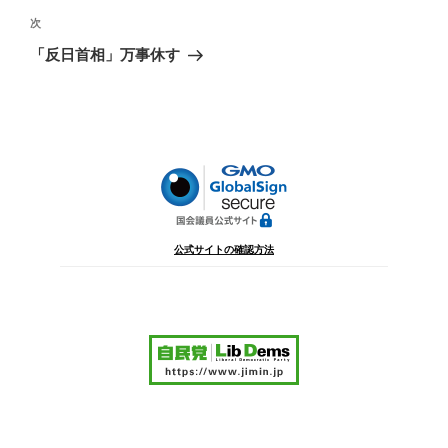
ビ
稿
次
次
ゲ
の
「反日首相」万事休す
投
ー
稿
シ
ョ
ン
公式サイトの確認方法