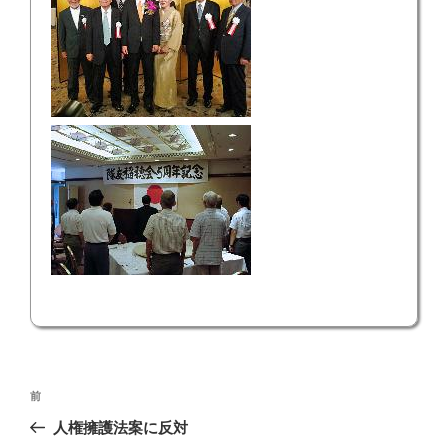
投
前
前
稿
の
人権擁護法案に反対
ナ
投