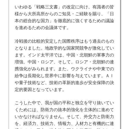
いわゆる「戦略三文書」の改定に向け、有識者の皆
様から大所高所からのご知見・ご経験を賜り、「日
本の総合的な国力」を徹底的に強くするための議論
を進めるための会議体です。
冷戦後の比較的安定した国際秩序はもう過去のもの
となりました。地政学的な国家間競争が激化してい
ます。インド太平洋では、中国・北朝鮮の軍事力の
増強、中国・ロシア、そして、ロシア・北朝鮮の連
携強化がみられます。また、ウクライナや中東での
紛争は長期化し世界中に影響を与えています。ＡＩ
や量子技術など、技術の革新的進歩が安全保障の決
定的要因となっています。
こうした中で、我が国の平和と独立を守り抜いてい
くためには、防衛力の抜本的強化を主体的に進めて
いかなければなりません。そして、外交力と防衛力
を、経済力、技術力、情報力、人材力と有機的に連