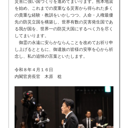
災害に強い国づくりを進めてまいります。熊本地震
を始め、これまでの度重なる災害から得られた多く
の貴重な経験・教訓をいかしつつ、人命・人権最優
先の防災立国を構築し、世界有数の災害発生国であ
る我が国を、世界一の防災大国にするべく力を尽く
してまいります。
御霊の永遠に安らかならんことを改めてお祈り申
し上げるとともに、御遺族の皆様の安寧を心から祈
念し、私の追悼の言葉といたします。
令和８年４月１６日
内閣官房長官 木原 稔