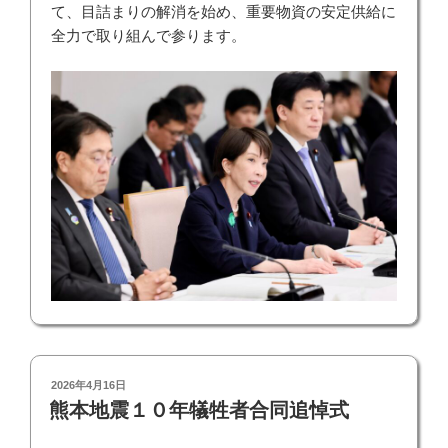
て、目詰まりの解消を始め、重要物資の安定供給に
全力で取り組んで参ります。
投
2026年4月16日
稿
熊本地震１０年犠牲者合同追悼式
日: