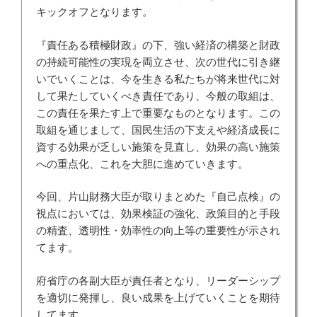
キックオフとなります。
『責任ある積極財政』の下、強い経済の構築と財政
の持続可能性の実現を両立させ、次の世代に引き継
いでいくことは、今を生きる私たちが将来世代に対
して果たしていくべき責任であり、今般の取組は、
この責任を果たす上で重要なものとなります。この
取組を通じまして、国民生活の下支えや経済成長に
資する効果が乏しい施策を見直し、効果の高い施策
への重点化、これを大胆に進めていきます。
今回、片山財務大臣が取りまとめた『自己点検』の
視点においては、効果検証の強化、政策目的と手段
の精査、透明性・効率性の向上等の重要性が示され
てます。
府省庁の各副大臣が責任者となり、リーダーシップ
を適切に発揮し、良い成果を上げていくことを期待
してます。