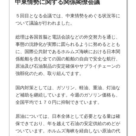
中東情勢に関する関係閣僚会議
日:
５回目となる会議では、中東情勢をめぐる状況等に
ついて議論が行われました。
総理は各国首脳と電話会談などの外交努力を通じ、
事態の沈静化が実際に図られるように努めるととも
に、国際公共財であるホルムズ海峡における日本関
係船舶を含む全ての国の船舶の自由で安全な航行、
原油及び石油製品の安定確保やサプライチェーンの
強靱化のため、取り組んでます。
国内対策としては、ガソリン、軽油、重油、灯油な
ど補助を継続しています。今週のガソリン価格も、
全国平均で１７０円に抑制できています。
原油については、日本全体として必要となる量は確
保できており、年を越えて石油の安定供給のめどが
ついています。ホルムズ海峡を経由しない原油の代