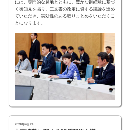
には、専門的な見地とともに、豊かな御経験に基づ
く御知見を賜り、三文書の改定に資する議論を進め
ていただき、実効性のある取りまとめをいただくこ
とになります。
投
2026年4月24日
稿