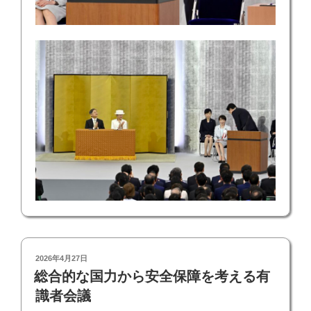
投
2026年4月27日
稿
総合的な国力から安全保障を考える有
日:
識者会議