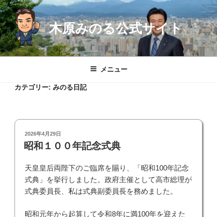
コ
ン
木原みのる公式サイト
テ
ン
ツ
へ
メニュー
ス
キ
カテゴリー:
みのる日記
ッ
プ
投
2026年4月29日
稿
昭和１００年記念式典
日:
天皇皇后両陛下のご臨席を賜り、「昭和100年記念
式典」を挙行しました。政府主催として高市総理が
式典委員長、私は式典副委員長を務めました。
昭和元年から起算して令和8年に満100年を迎えた