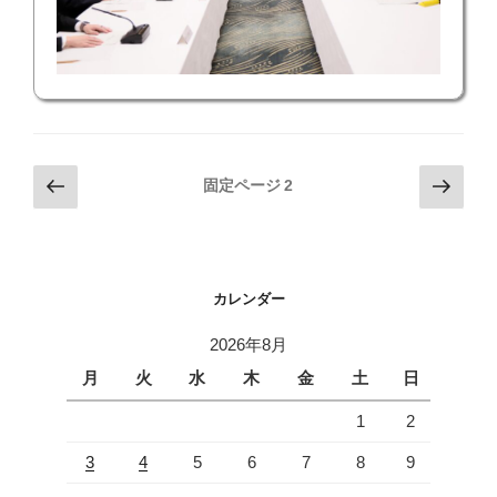
投
前
次
固定ページ
2
の
の
稿
ペ
ペ
の
ー
ー
ペ
ジ
ジ
カレンダー
ー
ジ
2026年8月
送
月
火
水
木
金
土
日
り
1
2
3
4
5
6
7
8
9