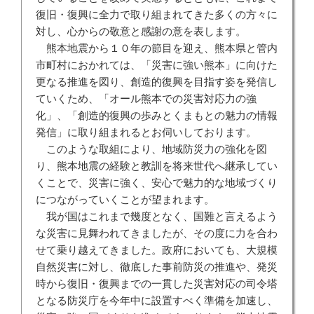
復旧・復興に全力で取り組まれてきた多くの方々に
対し、心からの敬意と感謝の意を表します。
熊本地震から１０年の節目を迎え、熊本県と管内
市町村におかれては、「災害に強い熊本」に向けた
更なる推進を図り、創造的復興を目指す姿を発信し
ていくため、「オール熊本での災害対応力の強
化」、「創造的復興の歩みとくまもとの魅力の情報
発信」に取り組まれるとお伺いしております。
このような取組により、地域防災力の強化を図
り、熊本地震の経験と教訓を将来世代へ継承してい
くことで、災害に強く、安心で魅力的な地域づくり
につながっていくことが望まれます。
我が国はこれまで幾度となく、国難と言えるよう
な災害に見舞われてきましたが、その度に力を合わ
せて乗り越えてきました。政府においても、大規模
自然災害に対し、徹底した事前防災の推進や、発災
時から復旧・復興までの一貫した災害対応の司令塔
となる防災庁を今年中に設置すべく準備を加速し、