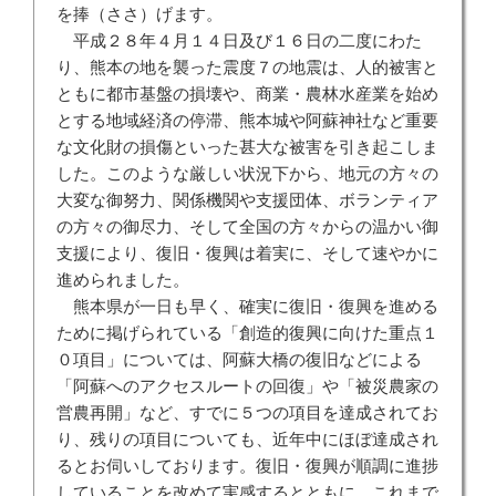
を捧（ささ）げます。
平成２８年４月１４日及び１６日の二度にわた
り、熊本の地を襲った震度７の地震は、人的被害と
ともに都市基盤の損壊や、商業・農林水産業を始め
とする地域経済の停滞、熊本城や阿蘇神社など重要
な文化財の損傷といった甚大な被害を引き起こしま
した。このような厳しい状況下から、地元の方々の
大変な御努力、関係機関や支援団体、ボランティア
の方々の御尽力、そして全国の方々からの温かい御
支援により、復旧・復興は着実に、そして速やかに
進められました。
熊本県が一日も早く、確実に復旧・復興を進める
ために掲げられている「創造的復興に向けた重点１
０項目」については、阿蘇大橋の復旧などによる
「阿蘇へのアクセスルートの回復」や「被災農家の
営農再開」など、すでに５つの項目を達成されてお
り、残りの項目についても、近年中にほぼ達成され
るとお伺いしております。復旧・復興が順調に進捗
していることを改めて実感するとともに、これまで