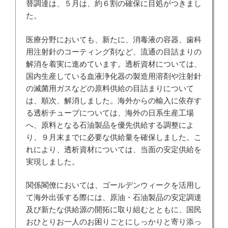
替調達は、５月は、約６割の確保に目処がつきまし
た。
医療分野においても、新たに、消毒液の容器、歯科
用注射針のコーティング剤など、流通の目詰まりの
解消を着実に進めています。透析資材については、
国内生産している血液浄化器の製造用溶剤や注射針
の滅菌用ガスなどの原料供給の目詰まりについて
は、順次、解消しました。海外からの輸入に依存す
る透析チューブについては、海外の日系生産工場
へ、原料となる石油製品を優先供給する調整によ
り、９月末までに必要な供給量を確保しました。こ
れにより、透析資材については、当面の安定供給を
実現しました。
関係閣僚においては、ゴールデンウィークを活用し
て海外出張する際には、原油・石油製品の安定調達
及び新たな供給源の開拓に取り組むとともに、国民
おひとりお一人のお困りごとにしっかりと寄り添っ