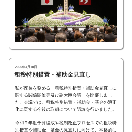
投
2026年4月10日
稿
租税特別措置・補助金見直し
日:
私が座長を務める「租税特別措置・補助金見直しに
関する関係閣僚等及び副大臣会議」を開催しまし
た。会議では、租税特別措置・補助金・基金の適正
化に関する今後の取組について議論を行いました。
令和９年度予算編成や税制改正プロセスでの租税特
別措置や補助金、基金の見直しに向けて、本格的に