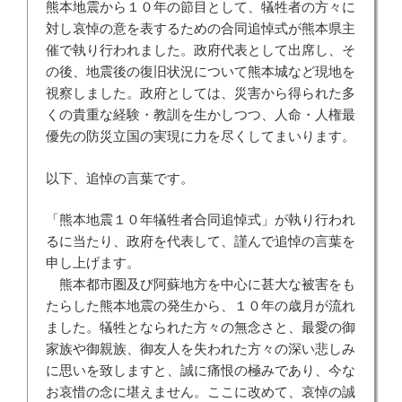
熊本地震から１０年の節目として、犠牲者の方々に
対し哀悼の意を表するための合同追悼式が熊本県主
催で執り行われました。政府代表として出席し、そ
の後、地震後の復旧状況について熊本城など現地を
視察しました。政府としては、災害から得られた多
くの貴重な経験・教訓を生かしつつ、人命・人権最
優先の防災立国の実現に力を尽くしてまいります。
以下、追悼の言葉です。
「熊本地震１０年犠牲者合同追悼式」が執り行われ
るに当たり、政府を代表して、謹んで追悼の言葉を
申し上げます。
熊本都市圏及び阿蘇地方を中心に甚大な被害をも
たらした熊本地震の発生から、１０年の歳月が流れ
ました。犠牲となられた方々の無念さと、最愛の御
家族や御親族、御友人を失われた方々の深い悲しみ
に思いを致しますと、誠に痛恨の極みであり、今な
お哀惜の念に堪えません。ここに改めて、哀悼の誠